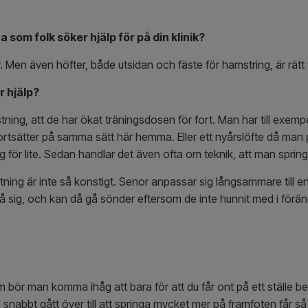
 som folk söker hjälp för på din klinik?
 Men även höfter, både utsidan och fäste för hamstring, är rätt 
 hjälp?
tning, att de har ökat träningsdosen för fort. Man har till exemp
ortsätter på samma sätt här hemma. Eller ett nyårslöfte då man p
g för lite. Sedan handlar det även ofta om teknik, att man spring
tning är inte så konstigt. Senor anpassar sig långsammare till en
 på sig, och kan då gå sönder eftersom de inte hunnit med i för
ör man komma ihåg att bara för att du får ont på ett ställe bet
l snabbt gått över till att springa mycket mer på framfoten får s