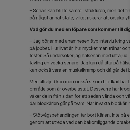
– Senan kan bli lite sämre i strukturen, men det
på något annat ställe, vilket riskerar att orsaka 
Vad gör du med en löpare som kommer till d
– Jag börjar med anamnesen (typ intervju kring v
på jobbet. Hur livet är, hur mycket man tränar oc
tester. Så undersöker jag hälsenan med ultraljud. D
tävling en vecka senare. Jag kan då titta på hälse
kan också vara en muskelkramp och då går det b
Med ultraljud kan man också se om blodkärl har bö
område som är överbelastat. Dessvärre har kroppen 
växer de in från sidan för att sedan vända och 
där blodkärlen går på tvärs. När inväxta blodkär
– Stötvågsbehandlingen tar bort kärlen. Inte på en 
genom att utreda vad den bakomliggande orsaken ä