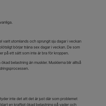
vanliga.
el varit utomlands och sprungit sju dagar i veckan
lötsligt börjar träna sex dagar i veckan. De som
er på ett sätt som inte är bra för kroppen.
 ökad belastning än muskler. Musklerna blir alltså
ändringsprocessen.
yder inte det att det är just där som problemet
å klart en kraftigt ökad belastning på vader och