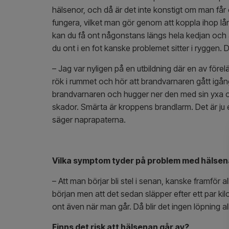
hälsenor, och då är det inte konstigt om man får
fungera, vilket man gör genom att koppla ihop lån
kan du få ont någonstans längs hela kedjan och all
du ont i en fot kanske problemet sitter i rygge
– Jag var nyligen på en utbildning där en av före
rök i rummet och hör att brandvarnaren gått igån
brandvarnaren och hugger ner den med sin yxa oc
skador. Smärta är kroppens brandlarm. Det är ju 
säger naprapaterna.
Vilka symptom tyder på problem med hälsenan
– Att man börjar bli stel i senan, kanske framför 
början men att det sedan släpper efter ett par kil
ont även när man går. Då blir det ingen löpning al
Finns det risk att hälsenan går av?