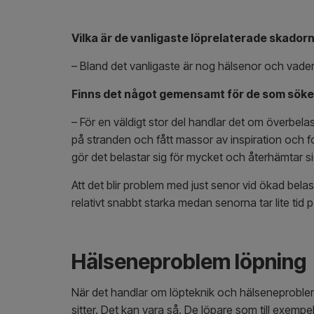
Vilka är de vanligaste löprelaterade skadorna
– Bland det vanligaste är nog hälsenor och vader.
Finns det något gemensamt för de som söker
– För en väldigt stor del handlar det om överbelas
på stranden och fått massor av inspiration och f
gör det belastar sig för mycket och återhämtar si
Att det blir problem med just senor vid ökad belas
relativt snabbt starka medan senorna tar lite tid
Hälseneproblem löpning
När det handlar om löpteknik och hälseneproblem b
sitter. Det kan vara så. De löpare som till exempe