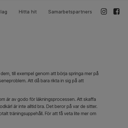
olag
Hitta hit
Samarbetspartners
t dem, till exempel genom att börja springa mer på
neproblem. Att då bara rikta in sig på att
som är av godo för läkningsprocessen. Att skaffa
kärl är inte alltid bra. Det beror på var de sitter.
talt träningsuppehåll. För att få veta lite mer om