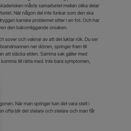
 skaderisken måste samarbetet mellan olika delar
arbetet. När någon del inte funkar som den ska
ändryggen kanske problemet sitter i en fot. Och har
n även den bakomliggande orsaken.
ch sover och vaknar av att det luktar rök. Du ser
brandmannen ner dörren, springer fram till
tan att släcka elden. Samma sak gäller med
e komma till rätta med. Inte bara symptomen,
rgonen. När man springer kan det vara stelt i
en ofta blir det stelare och stelare och man får