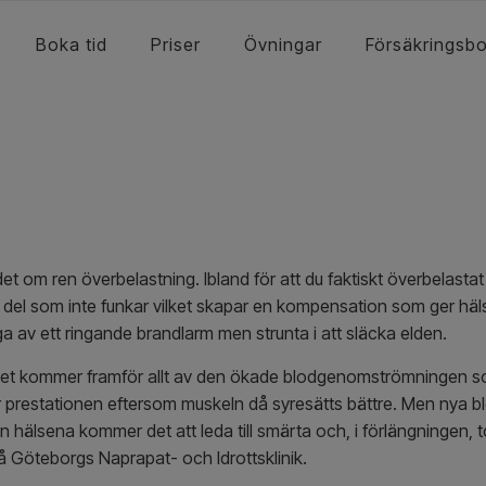
Boka tid
Priser
Övningar
Försäkringsb
et om ren överbelastning. Ibland för att du faktiskt överbelasta
del som inte funkar vilket skapar en kompensation som ger hälse
av ett ringande brandlarm men strunta i att släcka elden.
ing. Det kommer framför allt av den ökade blodgenomströmningen 
för prestationen eftersom muskeln då syresätts bättre. Men nya blod
n hälsena kommer det att leda till smärta och, i förlängningen, to
å Göteborgs Naprapat- och Idrottsklinik.