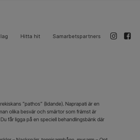
olag
Hitta hit
Samarbetspartners
grekiskans ”pathos” (lidande). Naprapati är en
 man olika besvär och smärtor som främst är
. Du får ligga på en speciell behandlingsbänk där
muskler – Nackspärr, tennisarmbåge, musarm – Ont