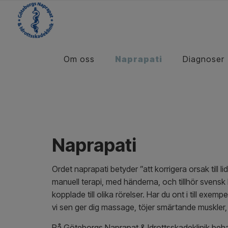
Om oss
Naprapati
Diagnoser
Naprapati
Ordet naprapati betyder ”att korrigera orsak till
manuell terapi, med händerna, och tillhör svens
kopplade till olika rörelser. Har du ont i till ex
vi sen ger dig massage, töjer smärtande muskler, 
På Göteborgs Naprapat & Idrottsskadeklinik beha