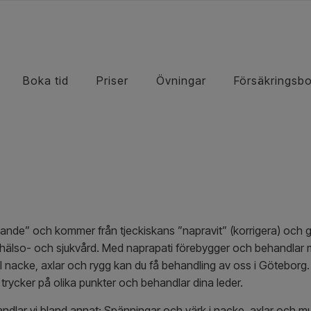
Boka tid
Priser
Övningar
Försäkringsb
 lidande” och kommer från tjeckiskans ”napravit” (korrigera) och 
k hälso- och sjukvård. Med naprapati förebygger och behandlar
empel nacke, axlar och rygg kan du få behandling av oss i Göteborg
trycker på olika punkter och behandlar dina leder.
ndlar vi bland annat: Spänningar och värk i nacke, axlar och 