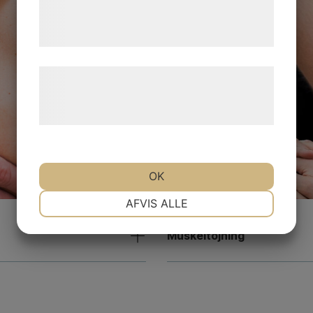
tjenester. Ved at klikke på 'OK' giver du
samtykke til disse formål.
Læs mere om vores brug af cookies og
behandling af persondata på vores
hjemmeside.
OK
NØDVENDIGE
PRÆFERENCER
AFVIS ALLE
Muskeltöjning
MARKETING
STATISTIK