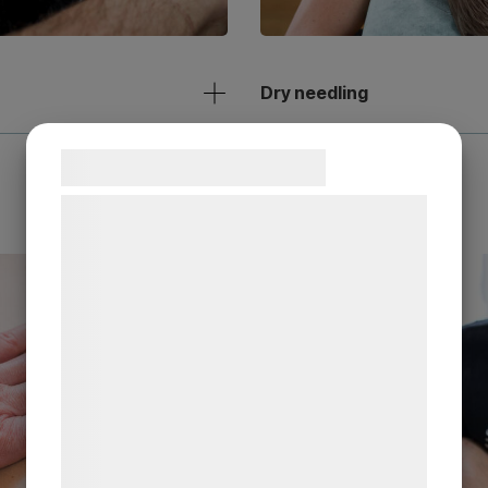
Dry needling
Samtykke til cookies
Vi og vores samarbejdspartnere bruger
teknologier, herunder cookies, til at
indsamle oplysninger om dig til forskellige
formål, herunder: Tilpasning af annoncering,
bedre brugeroplevelse, funktionalitet,
statistik og marketing. Disse oplysninger
kan blive delt med annoncerings- og
analysepartnere, som kan kombinere dem
med data, du tidligere har givet dem eller
de har indsamlet gennem din brug af deres