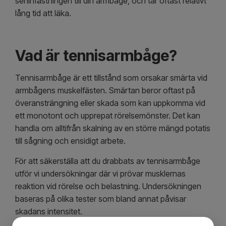
seninfästningen till din armbåge, och tar oftast relativt
lång tid att läka.
Vad är tennisarmbåge?
Tennisarmbåge är ett tillstånd som orsakar smärta vid
armbågens muskelfästen. Smärtan beror oftast på
överansträngning eller skada som kan uppkomma vid
ett monotont och upprepat rörelsemönster. Det kan
handla om alltifrån skalning av en större mängd potatis
till sågning och ensidigt arbete.
För att säkerställa att du drabbats av tennisarmbåge
utför vi undersökningar där vi prövar musklernas
reaktion vid rörelse och belastning. Undersökningen
baseras på olika tester som bland annat påvisar
skadans intensitet.